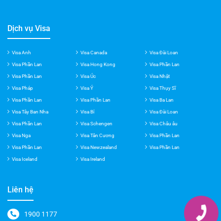
Dịch vụ Visa
Visa Anh
Visa Canada
Visa Đài Loan
Visa Phần Lan
Visa Hong Kong
Visa Phần Lan
Visa Phần Lan
Visa Úc
Visa Nhật
Visa Pháp
Visa Ý
Visa Thụy Sĩ
Visa Phần Lan
Visa Phần Lan
Visa Ba Lan
Visa Tây Ban Nha
Visa Bỉ
Visa Đài Loan
Visa Phần Lan
Visa Schengen
Visa Châu âu
Visa Nga
Visa Tân Cương
Visa Phần Lan
Visa Phần Lan
Visa Newzealand
Visa Phần Lan
Visa Iceland
Visa Ireland
Liên hệ
1900 1177
0989 635 088